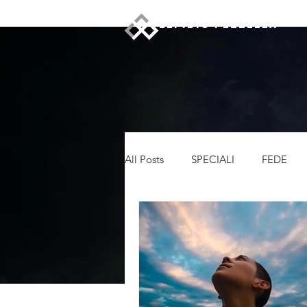
ELPIDIO PEZZELLA
All Posts
SPECIALI
FEDE
LEADERSHIP
RECENSIONI
CRONACA
NEWS
DI