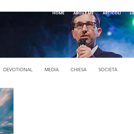
HOME
ABOUT ME
ARTICOLI
LI
DEVOTIONAL
MEDIA
CHIESA
SOCIETÀ
EVENTI
LIBRI
MUSICA
STORIA
FESTE
SCEPOLATO
PENTECOSTALI
CURIOSITA'
preghier