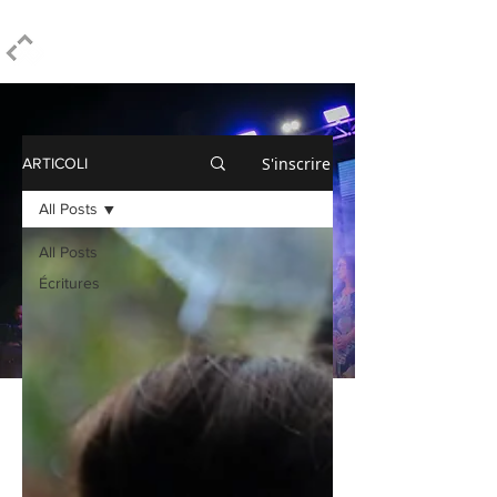
ELPIDIO PEZZELLA
S'inscrire
ARTICOLI
All Posts
All Posts
Écritures