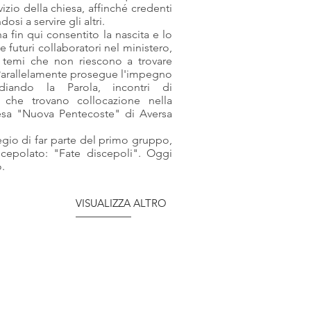
izio della chiesa, affinché credenti
si a servire gli altri.
ha fin qui consentito la nascita e lo
e futuri collaboratori nel ministero,
u temi che non riescono a trovare
i. Parallelamente prosegue l'impegno
diando la Parola, incontri di
 che trovano collocazione nella
iesa "Nuova Pentecoste" di Aversa
egio di far parte del primo gruppo,
epolato: "Fate discepoli". Oggi
o.
VISUALIZZA ALTRO