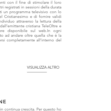
ti con il fine di stimolare il loro
ri registrati in sessioni della durata
ati un programma televisivo con lo
l Cristianesimo e di fornire validi
individuo attraverso la lettura della
all’emittente cristiana TeleOltre e
sere disponibile sul web.In ogni
ato ad andare oltre quella che è la
rsi completamente all’interno del
VISUALIZZA ALTRO
NE
 in continua crescita. Per questo ho