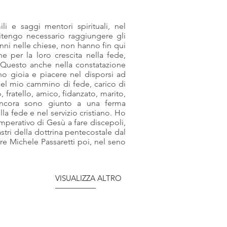
li e saggi mentori spirituali, nel
ritengo necessario raggiungere gli
 anni nelle chiese, non hanno fin qui
he per la loro crescita nella fede,
 Questo anche nella constatazione
 gioia e piacere nel disporsi ad
o del mio cammino di fede, carico di
o, fratello, amico, fidanzato, marito,
 ancora sono giunto a una ferma
a fede e nel servizio cristiano. Ho
imperativo di Gesù a fare discepoli,
stri della dottrina pentecostale dal
re Michele Passaretti poi, nel seno
VISUALIZZA ALTRO