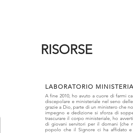
HOME
ABOUT ME
ARTICOLI
LI
RISORSE
LABORATORIO MINISTERI
A fine 2010, ho avuto a cuore di farmi ca
discepolare e ministeriale nel seno dell
grazie a Dio, parte di un ministero che no
impegno e dedizione si sforza di soppe
trascurare il corpo ministeriale, ho avver
di giovani servitori per il domani (che 
popolo che il Signore ci ha affidato e 