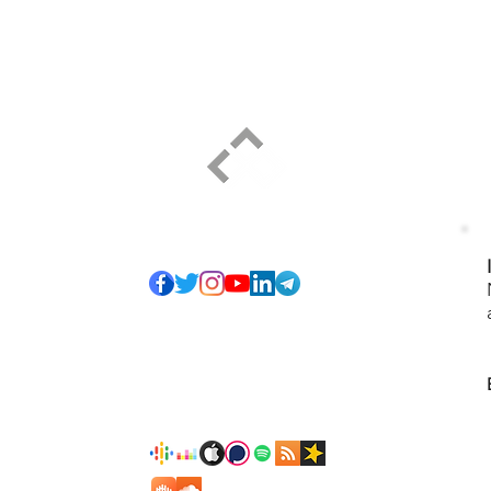
ELPIDIO PEZZELLA
Social
e tantos creyentes
recibidos, me he
s fieles para "un
e Jesús (Mt 20: 26-
objetivo ofrecer
o personal que no
ara crecer juntos,
er forma de juicio
Podcast
 innecesarios. Lo