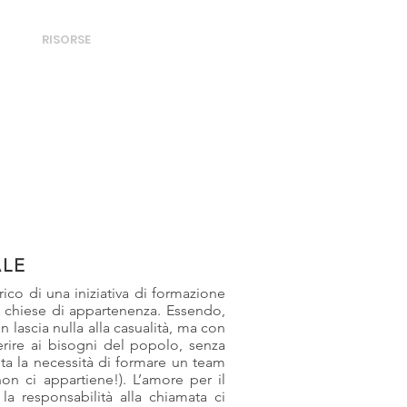
DONA
BRI
RISORSE
EVENTI
ALE
rico di una iniziativa di formazione
e chiese di appartenenza. Essendo,
n lascia nulla alla casualità, ma con
rire ai bisogni del popolo, senza
tita la necessità di formare un team
non ci appartiene!). L’amore per il
la responsabilità alla chiamata ci