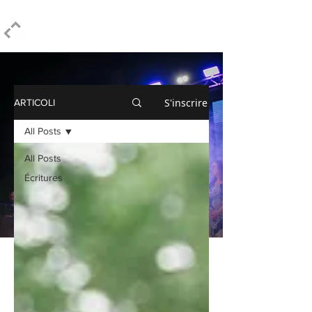
ELPIDIO PEZZELLA
S'inscrire
ARTICOLI
All Posts
All Posts
Écritures