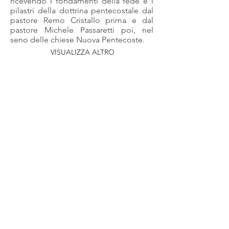
ricevendo i fondamenti della fede e i
pilastri della dottrina pentecostale dal
pastore Remo Cristallo prima e dal
pastore Michele Passaretti poi, nel
seno delle chiese Nuova Pentecoste.
VISUALIZZA ALTRO
UN MINUTO PER TE