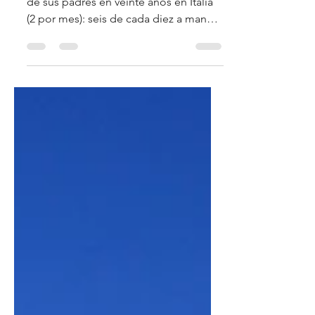
Más de 480 niños han muerto a manos
de sus padres en veinte años en Italia
(2 por mes): seis de cada diez a manos
de la madre.