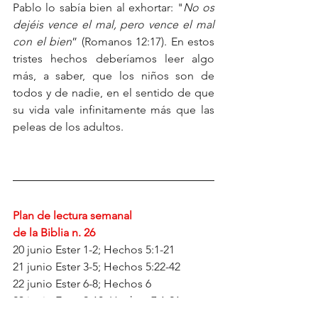
Pablo lo sabía bien al exhortar: "
No os 
dejéis vence el mal, pero vence el mal 
con el bien
” (Romanos 12:17). En estos 
tristes hechos deberíamos leer algo 
más, a saber, que los niños son de 
todos y de nadie, en el sentido de que 
su vida vale infinitamente más que las 
peleas de los adultos.
Plan de lectura semanal
de la Biblia n. 26
20 junio Ester 1-2; Hechos 5:1-21
21 junio Ester 3-5; Hechos 5:22-42
22 junio Ester 6-8; Hechos 6
23 junio Ester 9-10; Hechos 7:1-21
24 junio Job 1-2; Hechos 7:22-43