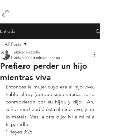
ELPIDIO PEZZELLA
Entrada
All Posts
Elpidio Pezzella
All Posts
19 jun 2022
4 min de lectura
Prefiero perder un hijo
devotional
mientras viva
Entonces la mujer cuyo era el hijo vivo, 
habló al rey (porque sus entrañas se le 
conmovieron por su hijo), y dijo: ¡Ah, 
señor mío! dad á ésta el niño vivo, y no 
lo matéis. Mas la otra dijo: Ni á mí ni á 
ti; partidlo.
1 Reyes 3:26