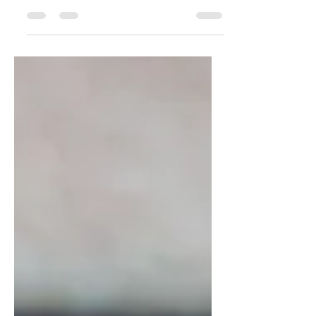
palabra del Señor, pero la desestima
con una huida en dirección to