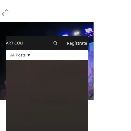
ELPIDIO PEZZELLA
Regístrate
ARTICOLI
All Posts
All Posts
devotional