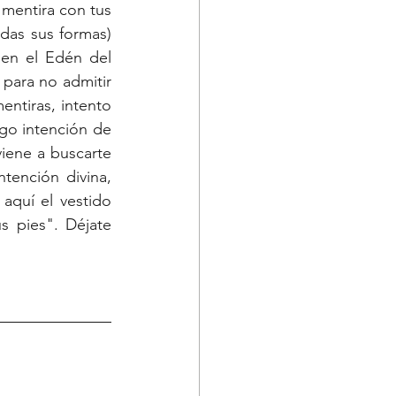
mentira con tus 
das sus formas) 
en el Edén del 
para no admitir 
ntiras, intento 
o intención de 
viene a buscarte 
tención divina, 
aquí el vestido 
 pies". Déjate 