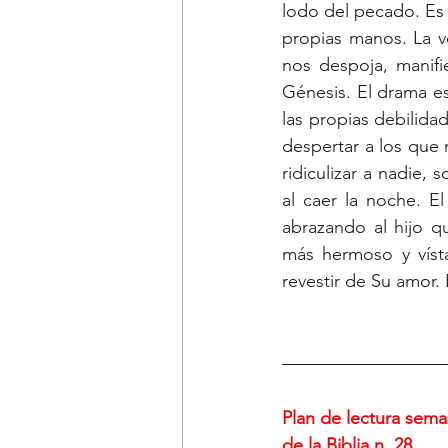
lodo del pecado. Es 
propias manos. La ve
nos despoja, manif
Génesis. El drama e
las propias debilida
despertar a los que
ridiculizar a nadie, 
al caer la noche. El
abrazando al hijo qu
más hermoso y vísta
revestir de Su amor.
Plan de lectura sema
de la Biblia n. 28