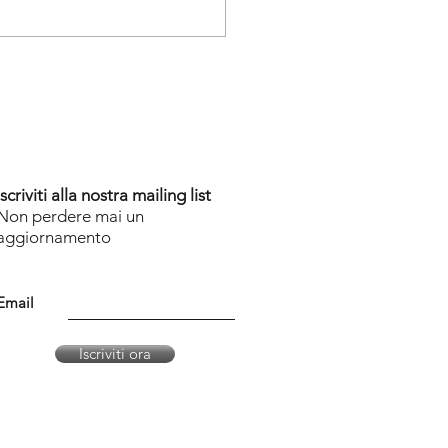
 hace milagros y yo
 en los milagros
Iscriviti alla nostra mailing list
Non perdere mai un
aggiornamento
Email
Iscriviti ora