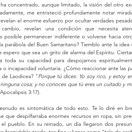
ha concentrado, aunque limitado, la visión del otro ex
nadamente, me entristeció profundamente notar mirada
 revelan el enorme esfuerzo por ocultar verdades pesad
cambio, revelan una condición que necesita atenci
s posible permanecer indiferente o volverse hacia otro
 la parábola del Buen Samaritano? Tiemblo ante la idea 
e espero que sea un grito de alarma del Espíritu. Ciert
va toda su capacidad para despojarnos espiritualment
a o incapacidad voluntaria. ¿Cómo reaccionar ante las pal
ia de Laodicea? "
Porque tú dices: Yo soy rico, y estoy en
ninguna cosa; y no conoces que tú eres un cuitado y mi
(Apocalipsis 3:17).
desnudo es sintomática de todo esto. Te lo diré en bre
se que despilfarraba enormes recursos en ropa, sin pre
 el pueblo. En su reinado, un día llegaron dos presunt