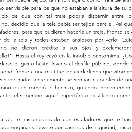
formidable tejido, tan fino y ligero como “tela de araña
no ser visible para los que no estaban a la altura de su p
ido de que con tal traje podría discernir entre lo
ino, decidió que la tela debía ser tejida para él. Así q
fadores, para que pudieran hacerle un traje. Pronto se c
r de la tela y todos estaban ansiosos por verlo. Quien
rlo no dieron crédito a sus ojos y exclamaron: 
lo!". Hasta el rey cayó en la innoble pantomima. ¿Có
arse el gusto hasta llevarlo al desfile público, donde 
 ciudad, frente a una multitud de ciudadanos que vitoreab
 sin ver nada: secretamente se sentían culpables de un
niño quien rompió el hechizo, gritando inocentemente:
nte, el soberano siguió impertérrito desfilando como s
a vez te has encontrado con estafadores que te han 
ado engañar y llevarte por caminos de iniquidad, hasta r