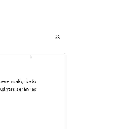
DONA
BRI
RISORSE
EVENTI
fuere malo, todo 
uántas serán las 