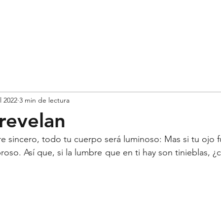
HOME
ABOUT ME
ARTICOLI
LI
ul 2022
3 min de lectura
 revelan
ere sincero, todo tu cuerpo será luminoso: Mas si tu ojo 
oso. Así que, si la lumbre que en ti hay son tinieblas, ¿c