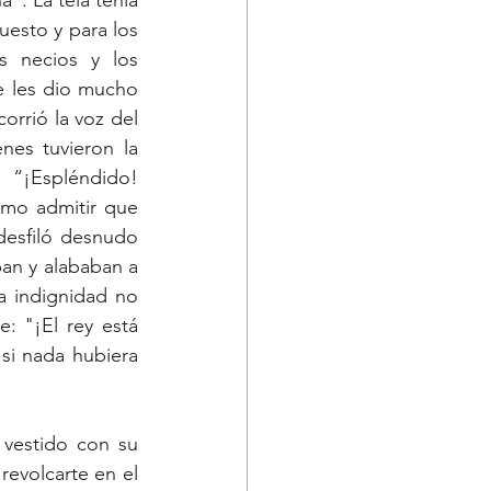
”. La tela tenía 
uesto y para los 
s necios y los 
ue les dio mucho 
orrió la voz del 
es tuvieron la 
“¡Espléndido! 
mo admitir que 
desfiló desnudo 
an y alababan a 
a indignidad no 
 "¡El rey está 
i nada hubiera 
vestido con su 
evolcarte en el 