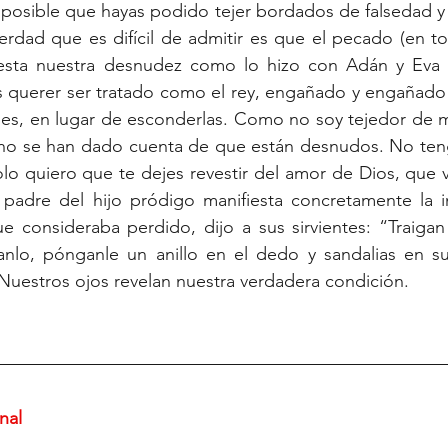
posible que hayas podido tejer bordados de falsedad y 
rdad que es difícil de admitir es que el pecado (en to
iesta nuestra desnudez como lo hizo con Adán y Eva 
s querer ser tratado como el rey, engañado y engañado 
des, en lugar de esconderlas. Como no soy tejedor de me
 no se han dado cuenta de que están desnudos. No teng
solo quiero que te dejes revestir del amor de Dios, que 
 padre del hijo pródigo manifiesta concretamente la in
e consideraba perdido, dijo a sus sirvientes: “Traigan 
nlo, pónganle un anillo en el dedo y sandalias en sus
 Nuestros ojos revelan nuestra verdadera condición.
nal