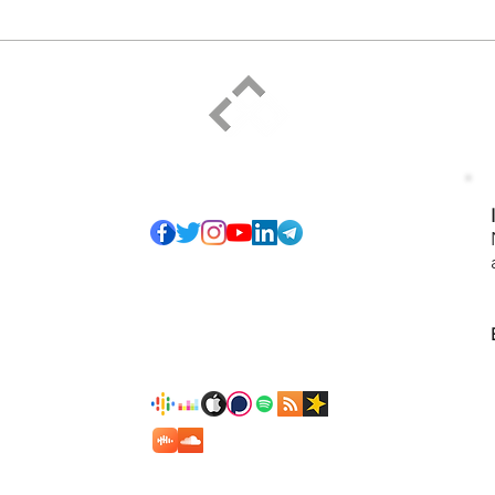
Apartaos de la presencia del
Dios
Eterno
creo
ELPIDIO PEZZELLA
Social
e tantos creyentes
recibidos, me he
s fieles para "un
e Jesús (Mt 20: 26-
objetivo ofrecer
o personal que no
ara crecer juntos,
er forma de juicio
Podcast
 innecesarios. Lo
Contáctanos