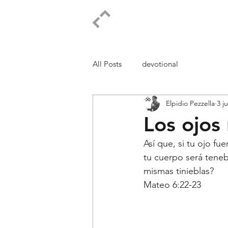
ELPIDIO PEZZELLA
All Posts
devotional
Elpidio Pezzella
3 j
Los ojos
Así que, si tu ojo fu
tu cuerpo será tenebr
mismas tinieblas?
Mateo 6:22-23