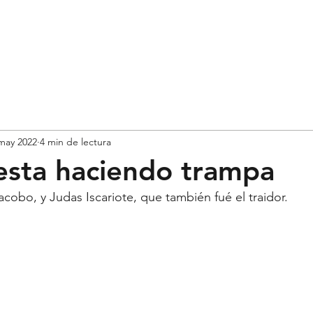
HOME
ABOUT ME
ARTICOLI
LI
may 2022
4 min de lectura
esta haciendo trampa
obo, y Judas Iscariote, que también fué el traidor.