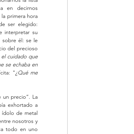
arnos la lista 
a en decirnos 
la primera hora 
e ser elegido: 
interpretar su 
sobre él: se le 
io del precioso 
 el cuidado que 
que se echaba en 
cita: "
¿Qué me 
 un precio”. La 
ía exhortado a 
ídolo de metal 
ntre nosotros y 
ca todo en uno 