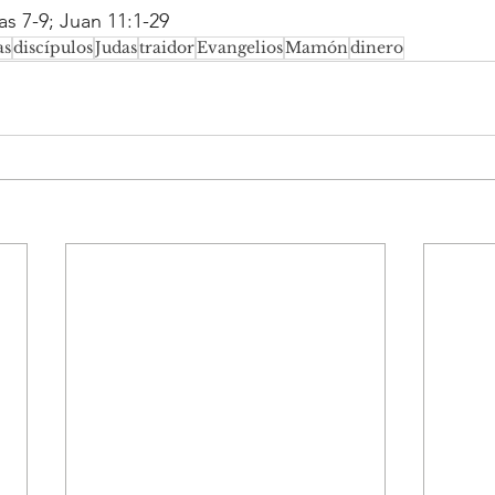
s 7-9; Juan 11:1-29
as
discípulos
Judas
traidor
Evangelios
Mamón
dinero