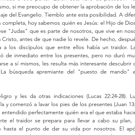
ismo, si me preocupo de obtener la aprobación de los lec
aje del Evangelio. Tiemblo ante esta posibilidad. A dife
 completa, hoy sabemos quién es Jesús: el Hijo de Dios
ese "Judas" que es parte de nosotros, que vive en noso
 Cristo, antes de que nadie lo revele. De hecho, despué
a a los discípulos que entre ellos había un traidor. L
 de inmediato entre los presentes, pero no duró mu
arse a sí mismos, les resulta más interesante descubrir q
. La búsqueda apremiante del "puesto de mando" e
igro y les da otras indicaciones (Lucas 22:24-28). 
la y comenzó a lavar los pies de los presentes (Juan 13:4
o entendido perfectamente quién era el que estaba haci
rte el traidor se prepara para llevar a cabo su plan, 
o hasta el punto de dar su vida por nosotros. El apó