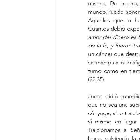
mismo. De hecho, 
mundo.Puede sonar e
Aquellos que lo h
Cuántos debió experi
amor del dinero es l
de la fe, y fueron 
un cáncer que destru
se manipula o desfi
turno como en tiemp
(32:35).
Judas pidió cuantifi
que no sea una sucia
cónyuge, sino traicio
sí mismo en lugar d
Traicionamos al Señ
boca, volviendo la 