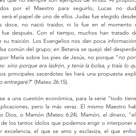
s que no siempre son ejemplos de virtud. Al proporcion
dos por el Maestro para seguirlo, Lucas no dud
será el papel de uno de ellos. Judas fue elegido desde 
s doce, no nació traidor, ni lo fue en el momento d
 fue después. Con el tiempo, muchos han tratado de 
 su traición. Los Evangelios nos dan poca información 
lsa común del grupo; en Betania se quejó del desperdic
or María sobre los pies de Jesús, no porque “
no por
s: sino porque era ladrón, y tenía la bolsa, y traía lo 
los principales sacerdotes les hará una propuesta explí
lo entregaré?
" (Mateo 26:15).
se a una cuestión económica, para la serie “todo tiene
plicaciones, pero la más veraz. El mismo Maestro hab
 o Dios, o Mamón (Mateo 6:24). Mamón, el dinero, "el 
de los tantos ídolos que podemos erigir o interponer e
r excelencia, el que se amo y esclaviza, el que enfo