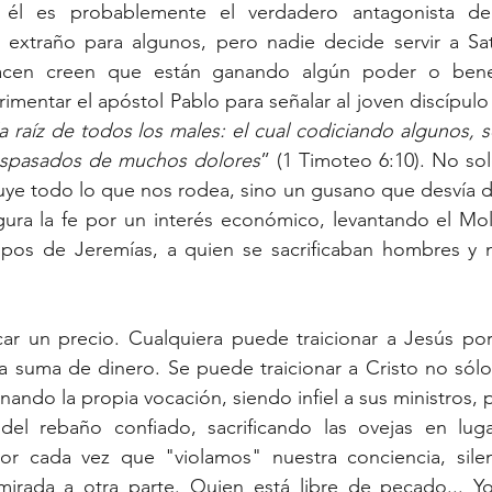
él es probablemente el verdadero antagonista de
xtraño para algunos, pero nadie decide servir a Sata
acen creen que están ganando algún poder o benefi
mentar el apóstol Pablo para señalar al joven discípulo
a raíz de todos los males: el cual codiciando algunos, 
traspasados de muchos dolores
” (1 Timoteo 6:10). No sol
ye todo lo que nos rodea, sino un gusano que desvía de l
gura la fe por un interés económico, levantando el Mol
os de Jeremías, a quien se sacrificaban hombres y m
car un precio. Cualquiera puede traicionar a Jesús por
 suma de dinero. Se puede traicionar a Cristo no sólo 
nando la propia vocación, siendo infiel a sus ministros,
el rebaño confiado, sacrificando las ovejas en lugar
or cada vez que "violamos" nuestra conciencia, silen
mirada a otra parte. Quien está libre de pecado... 