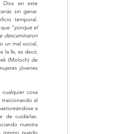
 Dios en este 
nás sin ganar. 
cio temporal. 
 que “
porque el 
se descaminaron 
o un mal social, 
a fe, es decir, 
ek (Moloch) de 
ujeres jóvenes 
 cualquier cosa 
traicionando al 
 pastoreándose a 
 de cuidarlas. 
ciando nuestra 
Yo mismo puedo 