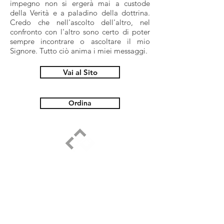
impegno non si ergerà mai a custode
della Verità e a paladino della dottrina.
Credo che nell'ascolto dell'altro, nel
confronto con l'altro sono certo di poter
sempre incontrare o ascoltare il mio
Signore. Tutto ciò anima i miei messaggi.
Vai al Sito
Ordina
ELPIDIO PEZZELLA
IL MIO IMPEGNO
Per rispondere all’aspirazione e al desiderio di tanti onesti credenti
di trafficare i talenti ricevuti, mi sono impegnato a formare uomini
e donne fedeli per “un servizio che serve”, seguendo l’invito di
Gesù (Mt 20:26-27). Il materiale proposto vuole offrire occasioni di
formazione e crescita personale non da paventare ad altri, ma una
condivisione per crescere assieme, lontani da polemiche, accuse