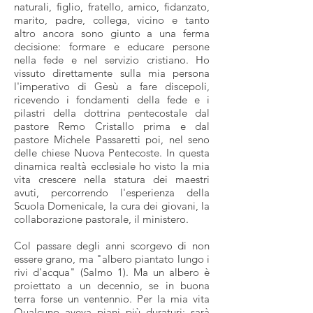
naturali, figlio, fratello, amico, fidanzato,
marito, padre, collega, vicino e tanto
altro ancora sono giunto a una ferma
decisione: formare e educare persone
nella fede e nel servizio cristiano. Ho
vissuto direttamente sulla mia persona
l'imperativo di Gesù a fare discepoli,
ricevendo i fondamenti della fede e i
pilastri della dottrina pentecostale dal
pastore Remo Cristallo prima e dal
pastore Michele Passaretti poi, nel seno
delle chiese Nuova Pentecoste. In questa
dinamica realtà ecclesiale ho visto la mia
vita crescere nella statura dei maestri
avuti, percorrendo l'esperienza della
Scuola Domenicale, la cura dei giovani, la
collaborazione pastorale, il ministero.
Col passare degli anni scorgevo di non
essere grano, ma "albero piantato lungo i
rivi d'acqua" (Salmo 1). Ma un albero è
proiettato a un decennio, se in buona
terra forse un ventennio. Per la mia vita
Qualcuno aveva piani più duraturi: sarà