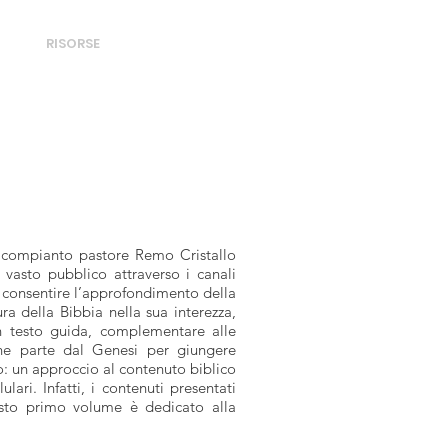
DONA
BRI
RISORSE
EVENTI
l compianto pastore Remo Cristallo
 vasto pubblico attraverso i canali
da consentire l’approfondimento della
ra della Bibbia nella sua interezza,
 un testo guida, complementare alle
 che parte dal Genesi per giungere
po: un approccio al contenuto biblico
ari. Infatti, i contenuti presentati
uesto primo volume è dedicato alla