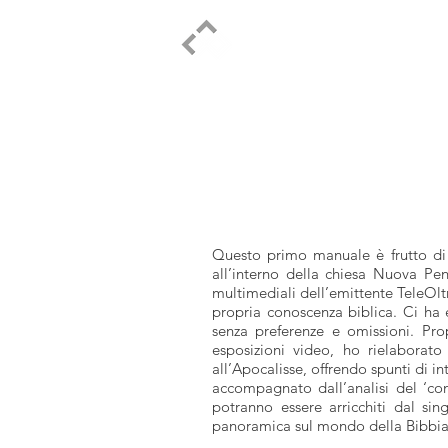
ELPIDIO PEZZELLA
Questo primo manuale è frutto di 
all’interno della chiesa Nuova Pen
multimediali dell’emittente TeleOltr
propria conoscenza biblica. Ci ha e
senza preferenze e omissioni. Prop
esposizioni video, ho rielaborato
all’Apocalisse, offrendo spunti di i
accompagnato dall’analisi del ‘cont
potranno essere arricchiti dal si
panoramica sul mondo della Bibbia