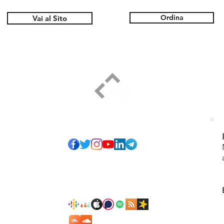
Ordina
Vai al Sito
ELPIDIO PEZZELLA
Social
io di tanti onesti
i sono impegnato a
vizio che serve”,
materiale proposto
cita personale non
r crescere assieme,
Podcast
i giudizio volto a
!