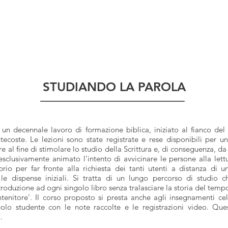
HOME
ABOUT ME
ARTICOLI
LI
STUDIANDO LA PAROLA
un decennale lavoro di formazione biblica, iniziato al fianco de
tecoste. Le lezioni sono state registrate e rese disponibili per un
e al fine di stimolare lo studio della Scrittura e, di conseguenza, 
sclusivamente animato l’intento di avvicinare le persone alla lettu
rio per far fronte alla richiesta dei tanti utenti a distanza di
 le dispense iniziali. Si tratta di un lungo percorso di studio
ntroduzione ad ogni singolo libro senza tralasciare la storia del tem
enitore’. Il corso proposto si presta anche agli insegnamenti cellul
ngolo studente con le note raccolte e le registrazioni video. Q
.