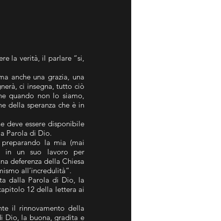
re la verità, il parlare “si,
 ma anche una grazia, una
nerà, ci insegna, tutto ciò
che quando non lo siamo,
e della speranza che è in
he deve essere disponibile
la Parola di Dio.
o preparando la mia (mai
a, in un suo lavoro per
una deferenza della Chiesa
mismo all’incredulità“.
sta dalla Parola di Dio, la
apitolo 12 della lettera ai
te il rinnovamento della
i Dio, la buona, gradita e