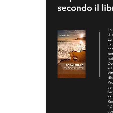
secondo il lib
La 
si,
La
cap
ch
per
noi
L’e
ad 
Vi
di
Pro
ver
Sen
chi
Ro
“2
vos