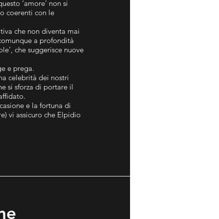
 questo ‘amore’ non si
o coerenti con le
ativa che non diventa mai
 comunque a profondità
ole’, che suggerisce nuove
gge e prega.
na celebrità dei nostri
si sforza di portare il
affidato.
casione e la fortuna di
) vi assicuro che Elpidio
ane