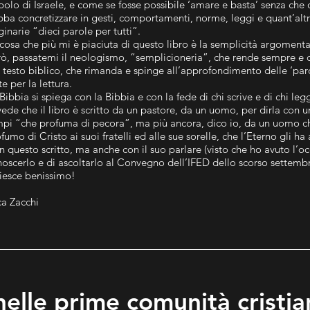
olo di Israele, e come se fosse possibile ‘amare e basta’ senza che
ba concretizzare in gesti, comportamenti, norme, leggi e quant’altr
ginarie “dieci parole per tutti”.
cosa che più mi è piaciuta di questo libro è la semplicità argoment
ò, passatemi il neologismo, “semplicioneria”, che rende sempre e
 testo biblico, che rimanda e spinge all’approfondimento delle ‘par
te per la lettura.
Bibbia si spiega con la Bibbia e con la fede di chi scrive e di chi le
vede che il libro è scritto da un pastore, da un uomo, per dirla con u
pi “che profuma di pecora”, ma più ancora, dico io, da un uomo che 
fumo di Cristo ai suoi fratelli ed alle sue sorelle, che l’Eterno gli ha 
 questo scritto, ma anche con il suo parlare (visto che ho avuto l’oc
oscerlo e di ascoltarlo al Convegno dell’IFED dello scorso settembre
riesce benissimo!
a Zacchi
nelle prime comunità cristi