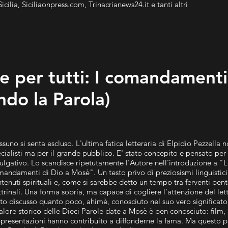
Sicilia, Siciliaonpress.com, Trinacrianews24.it e tanti altri
le per tutti: I comandamenti
do la Parola)
suno si senta escluso. L'ultima fatica letteraria di Elpidio Pezzella 
cialisti ma per il grande pubblico. E' stato concepito e pensato per 
ulgativo. Lo scandisce ripetutamente l'Autore nell'introduzione a "Le
andamenti di Dio a Mosè". Un testo privo di preziosismi linguistici e 
tenuti spirituali e, come si sarebbe detto un tempo tra ferventi pent
trinali. Una forma sobria, ma capace di cogliere l'attenzione del l
to discusso quanto poco, ahimè, conosciuto nel suo vero significat
valore storico delle Dieci Parole date a Mosè è ben conosciuto: film, l
presentazioni hanno contribuito a diffonderne la fama. Ma questo p