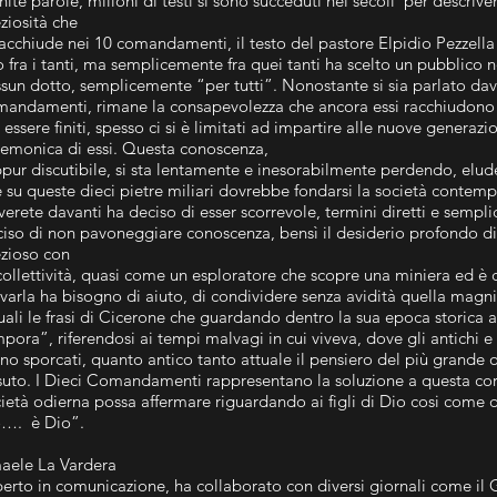
inite parole, milioni di testi si sono succeduti nei secoli per descrive
ziosità che
racchiude nei 10 comandamenti, il testo del pastore Elpidio Pezzell
 fra i tanti, ma semplicemente fra quei tanti ha scelto un pubblico n
sun dotto, semplicemente “per tutti”. Nonostante si sia parlato dav
andamenti, rimane la consapevolezza che ancora essi racchiudono 
 essere finiti, spesso ci si è limitati ad impartire alle nuove genera
emonica di essi. Questa conoscenza,
pur discutibile, si sta lentamente e inesorabilmente perdendo, elu
 su queste dieci pietre miliari dovrebbe fondarsi la società contempo
verete davanti ha deciso di esser scorrevole, termini diretti e semplic
iso di non pavoneggiare conoscenza, bensì il desiderio profondo di
zioso con
collettività, quasi come un esploratore che scopre una miniera ed è
varla ha bisogno di aiuto, di condividere senza avidità quella magn
uali le frasi di Cicerone che guardando dentro la sua epoca storica
pora”, riferendosi ai tempi malvagi in cui viveva, dove gli antichi e 
no sporcati, quanto antico tanto attuale il pensiero del più grande 
suto. I Dieci Comandamenti rappresentano la soluzione a questa corr
ietà odierna possa affermare riguardando ai figli di Dio cosi come d
o…. è Dio”.
aele La Vardera
erto in comunicazione, ha collaborato con diversi giornali come il 