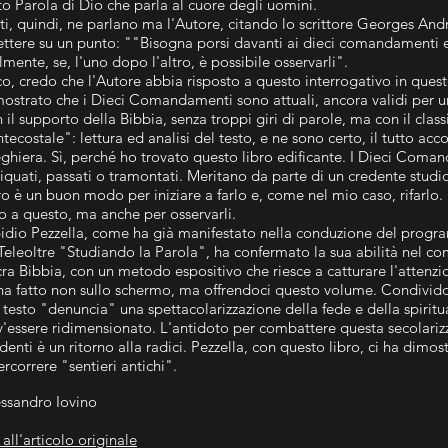
to Parola di Dio che parla al cuore degli uomini.
ti, quindi, ne parlano ma l'Autore, citando lo scrittore Georges And
lettere su un punto: ""Bisogna porsi davanti ai dieci comandamenti 
lmente, se, l'uno dopo l'altro, è possibile osservarli".
o, credo che l'Autore abbia risposto a questo interrogativo in quest
ostrato che i Dieci Comandamenti sono attuali, ancora validi per un
 il supporto della Bibbia, senza troppi giri di parole, ma con il cla
tecostale": lettura ed analisi del testo, e ne sono certo, il tutto a
ghiera. Sì, perché ho trovato questo libro edificante. I Dieci Com
iquati, passati o tramontati. Meritano da parte di un credente stud
ro è un buon modo per iniziare a farlo e, come nel mio caso, rifarlo.
o a questo, ma anche per osservarli.
idio Pezzella, come ha già manifestato nella conduzione del progr
Teleoltre "Studiando la Parola", ha confermato la sua abilità nel 
ra Bibbia, con un metodo espositivo che riesce a catturare l'attenzi
ha fatto non sullo schermo, ma offrendoci questo volume. Condivido
 testo "denuncia" una spettacolarizzazione della fede e della spirit
'essere ridimensionato. L'antidoto per combattere questa secolarizz
denti è un ritorno alla radici. Pezzella, con questo libro, ci ha dimo
ercorrere "sentieri antichi".
ssandro Iovino
 all'articolo originale