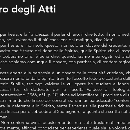
ro degli Atti
parrhesia: è la franchezza, il parlar chiaro, il dire tutto, il non omette
 no, no“, evitando il di più che viene dal maligno, dice Gesù.
 parrhesia: è non solo questo, non solo un dovere del credente,
acità che è frutto del dono dello Spirito, quello Spirito che vi inseg
e dobbiamo dire, è bene dire, quando siamo interrogati, ed an
chè abbiamo comunque il dovere, con parrhesia, di rendere ragion
.
ssere aperta alla parrhesia è un dovere della comunità cristiana, c
essere riempita dallo Spirito, tramite l’ascolto fedele e costante del
ttorio Subilia, teologo valdese le cui opere ho studiato a fond
scussa) tesi di dottorato per la Facoltà Valdese di Teologi
testantesimo (1966, n°1, p. 10) ebbe ad identificare il problema di 
so il mondo che finisce per concretizzarsi in un paradossale “confor
za la deferenza allo Spirito, senza l’apertura alla parrhesia richie
esa finisce per disobbedire al Suo Signore, a quanto sta scritto nel c
mani.
 Non conformatevi a questo mondo, ma siate trasformati median
tra mente, affinché conosciate per esperienza quale sia la volontà d