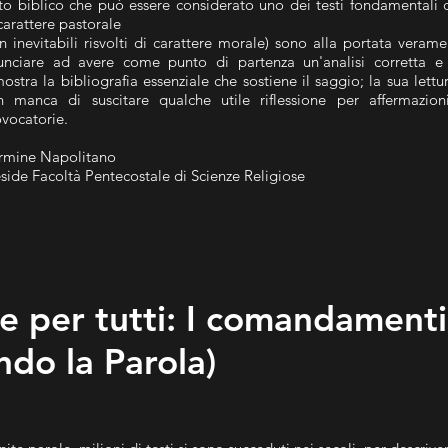
to biblico che può essere considerato uno dei testi fondamentali de
carattere pastorale
n inevitabili risvolti di carattere morale) sono alla portata verame
nunciare ad avere come punto di partenza un'analisi corretta 
ostra la bibliografia essenziale che sostiene il saggio; la sua lett
n manca di suscitare qualche utile riflessione per affermazio
vocatorie.
rmine Napolitano
side Facoltà Pentecostale di Scienze Religiose
le per tutti: I comandamenti
do la Parola)