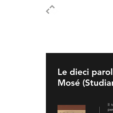
ELPIDIO PEZZELLA
Le dieci paro
Mosé (Studian
Il 
per