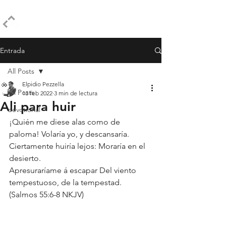
ELPIDIO PEZZELLA
Entrada
All Posts
Elpidio Pezzella
All Posts
13 feb 2022
3 min de lectura
Ali para huir
devotional
¡Quién me diese alas como de 
paloma! Volaría yo, y descansaría. 
Ciertamente huiría lejos: Moraría en el 
desierto.
Apresuraríame á escapar Del viento 
tempestuoso, de la tempestad.
(Salmos 55:6-8 NKJV)