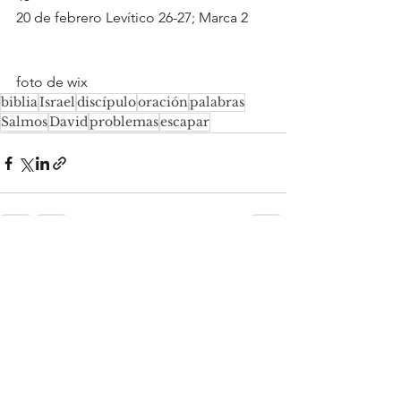
20 de febrero Levítico 26-27; Marca 2
foto de wix
biblia
Israel
discípulo
oración
palabras
Salmos
David
problemas
escapar
Ver todo
Entradas recientes