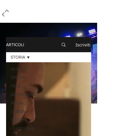
ELPIDIO PEZZELLA
Iscriviti
ARTICOLI
STORIA
All Posts
SPECIALI
FEDE
DEVOTIONAL
MEDIA
CHIESA
SOCIETÀ
LEADERSHIP