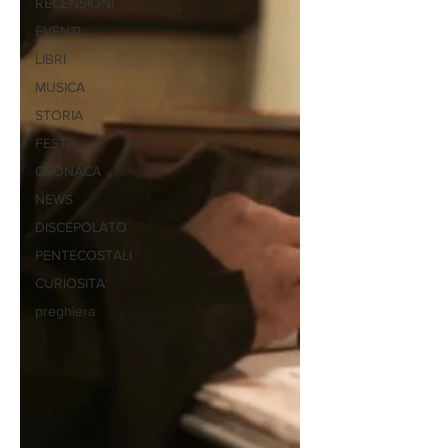
RECENSIONI
EVENTI
LIBRI
MUSICA
STORIA
FESTE
CRONACA
NEWS
DISCEPOLATO
PENTECOSTALI
CURIOSITA'
preghiera