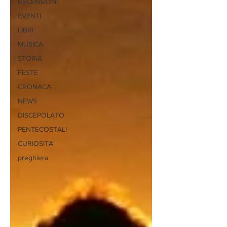
RECENSIONI
EVENTI
LIBRI
MUSICA
STORIA
FESTE
CRONACA
NEWS
DISCEPOLATO
PENTECOSTALI
CURIOSITA'
preghiera