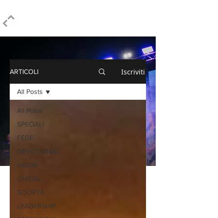
ELPIDIO PEZZELLA
Iscriviti
ARTICOLI
All Posts
All Posts
SPECIALI
FEDE
DEVOTIONAL
MEDIA
CHIESA
SOCIETÀ
LEADERSHIP