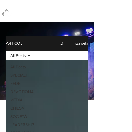
ELPIDIO PEZZELLA
Iscriviti
ARTICOLI
All Posts
All Posts
SPECIALI
FEDE
DEVOTIONAL
MEDIA
CHIESA
SOCIETÀ
LEADERSHIP