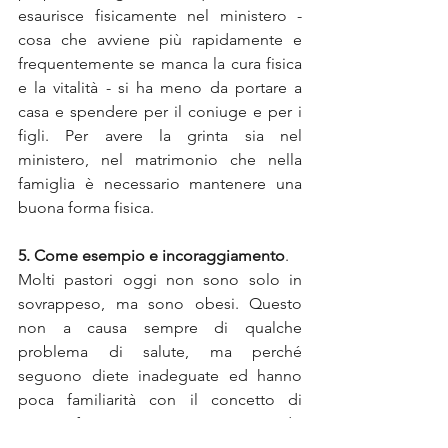
esaurisce fisicamente nel ministero - 
cosa che avviene più rapidamente e 
frequentemente se manca la cura fisica 
e la vitalità - si ha meno da portare a 
casa e spendere per il coniuge e per i 
figli. Per avere la grinta sia nel 
ministero, nel matrimonio che nella 
famiglia è necessario mantenere una 
buona forma fisica.
5. Come esempio e incoraggiamento
.
Molti pastori oggi non sono solo in 
sovrappeso, ma sono obesi. Questo 
non a causa sempre di qualche 
problema di salute, ma perché 
seguono diete inadeguate ed hanno 
poca familiarità con il concetto di 
attività fisica. In questi casi, quando 
ministrano da un pulpito, risulta molto 