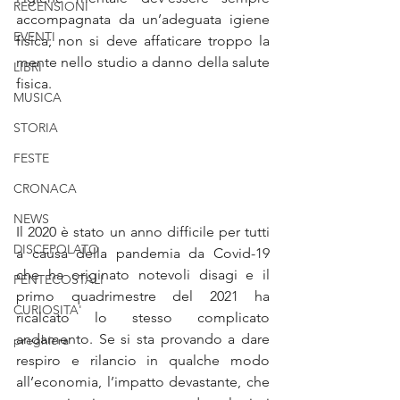
RECENSIONI
accompagnata da un’adeguata igiene 
EVENTI
fisica; non si deve affaticare troppo la 
mente nello studio a danno della salute 
LIBRI
fisica.
MUSICA
STORIA
FESTE
CRONACA
NEWS
Il 2020 è stato un anno difficile per tutti 
DISCEPOLATO
a causa della pandemia da Covid-19 
che ha originato notevoli disagi e il 
PENTECOSTALI
primo quadrimestre del 2021 ha 
CURIOSITA'
ricalcato lo stesso complicato 
andamento. Se si sta provando a dare 
preghiera
respiro e rilancio in qualche modo 
all’economia, l’impatto devastante, che 