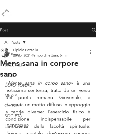
ELPIDIO PEZZELLA
Post
All Posts
Elpidio Pezzella
All Posts
28 apr 2021
Tempo di lettura: 6 min
Mens sana in corpore
SPECIALI
sano
FEDE
«
Mente sana in corpo sano
» è una 
DEVOTIONAL
notissima sentenza, tratta da un verso 
MEDIA
del poeta romano Giovenale, e 
divenuta un motto diffuso in appoggio 
CHIESA
a teorie diverse: l’esercizio fisico è 
SOCIETÀ
condizione indispensabile per 
LEADERSHIP
l’efficienza della facoltà spirituale; 
l’igiene mentale dev’essere sempre 