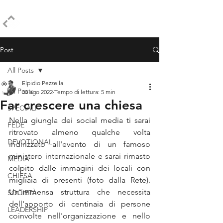
ELPIDIO PEZZELLA
Post
All Posts
Elpidio Pezzella
All Posts
30 ago 2022
Tempo di lettura: 5 min
Far crescere una chiesa
SPECIALI
Nella giungla dei social media ti sarai 
FEDE
ritrovato almeno qualche volta 
DEVOTIONAL
indirizzato all'evento di un famoso 
ministero internazionale e sarai rimasto 
MEDIA
colpito dalle immagini dei locali con 
CHIESA
migliaia di presenti (foto dalla Rete). 
Un'immensa struttura che necessita 
SOCIETÀ
dell'apporto di centinaia di persone 
LEADERSHIP
coinvolte nell'organizzazione e nello 