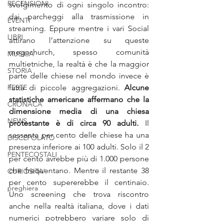
RECENSIONI
svolgimento di ogni singolo incontro: 
dai parcheggi alla trasmissione in 
EVENTI
streaming. Eppure mentre i vari Social 
LIBRI
attirano l’attenzione su queste 
megachurch, spesso comunità 
MUSICA
multietniche, la realtà è che la maggior 
STORIA
parte delle chiese nel mondo invece è 
FESTE
fatta di piccole aggregazioni. 
Alcune 
statistiche americane affermano che la 
CRONACA
dimensione media di una chiesa 
NEWS
protestante è di circa 90 adulti.
 Il 
sessanta per cento delle chiese ha una 
DISCEPOLATO
presenza inferiore ai 100 adulti. Solo il 2 
PENTECOSTALI
per cento avrebbe più di 1.000 persone 
che frequentano. Mentre il restante 38 
CURIOSITA'
per cento supererebbe il centinaio. 
preghiera
Uno screening che trova riscontro 
anche nella realtà italiana, dove i dati 
numerici potrebbero variare solo di 