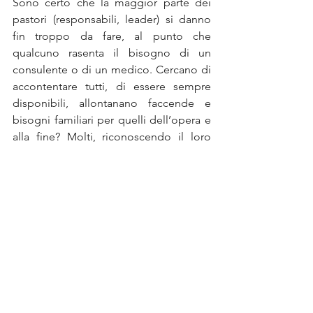
Sono certo che la maggior parte dei 
pastori (responsabili, leader) si danno 
fin troppo da fare, al punto che 
qualcuno rasenta il bisogno di un 
consulente o di un medico. Cercano di 
accontentare tutti, di essere sempre 
disponibili, allontanano faccende e 
bisogni familiari per quelli dell’opera e 
alla fine? Molti, riconoscendo il loro 
impegno e la profonda dedizione, di 
tanto in tanto dicono loro un “grazie” e 
li sostengono con la preghiera. Altri, 
invece, per nulla riconoscenti e mai 
contenti girano nella galassia delle 
chiese della zona in una continua 
trasmigrazione. Quel che spero è che 
ciascuno, guardando al proprio 
contesto, trovi qualche spunto di 
riflessione sia come curato che come 