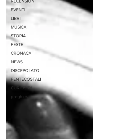
RECENSIONI
EVENTI
LIBRI
MUSICA
STORIA
FESTE
CRONACA
NEWS
DISCEPOLATO
PENTECOSTALI
CURIOSITA'
preghiera