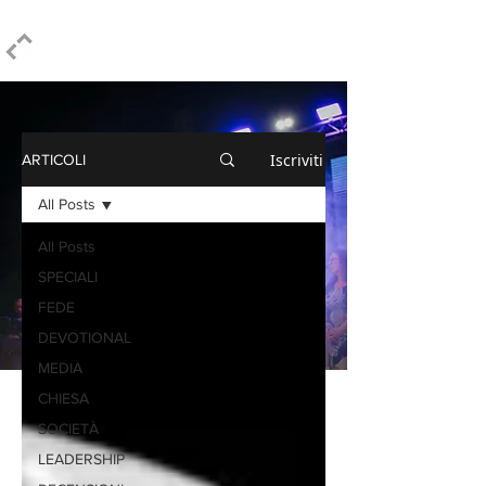
ELPIDIO PEZZELLA
Iscriviti
ARTICOLI
All Posts
All Posts
SPECIALI
FEDE
DEVOTIONAL
MEDIA
CHIESA
SOCIETÀ
LEADERSHIP