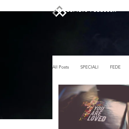
ELPIDIO PEZZELLA
All Posts
SPECIALI
FEDE
LEADERSHIP
RECENSIONI
CRONACA
NEWS
DI