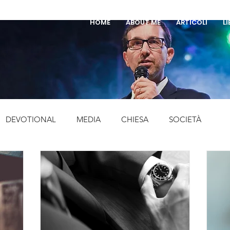
HOME
ABOUT ME
ARTICOLI
LI
DEVOTIONAL
MEDIA
CHIESA
SOCIETÀ
EVENTI
LIBRI
MUSICA
STORIA
FESTE
SCEPOLATO
PENTECOSTALI
CURIOSITA'
preghier