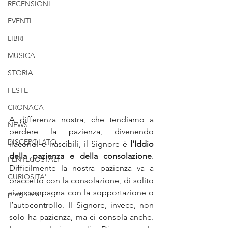
RECENSIONI
EVENTI
LIBRI
MUSICA
STORIA
FESTE
CRONACA
A differenza nostra, che tendiamo a 
NEWS
perdere la pazienza, divenendo 
DISCEPOLATO
iracondi e irascibili, il Signore è 
l’Iddio 
della pazienza e della consolazione
. 
PENTECOSTALI
Difficilmente la nostra pazienza va a 
CURIOSITA'
braccetto con la consolazione, di solito 
si accompagna con la sopportazione o 
preghiera
l’autocontrollo. Il Signore, invece, non 
solo ha pazienza, ma ci consola anche. 