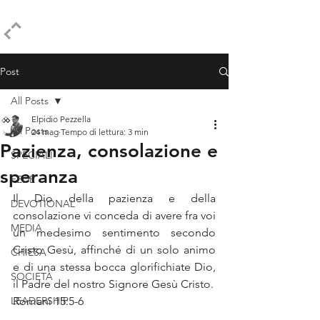
ELPIDIO PEZZELLA
Post
All Posts
Elpidio Pezzella
All Posts
24 mag
Tempo di lettura: 3 min
Pazienza, consolazione e
SPECIALI
speranza
FEDE
Il Dio della pazienza e della 
DEVOTIONAL
consolazione vi conceda di avere fra voi 
MEDIA
un medesimo sentimento secondo 
Cristo Gesù, affinché di un solo animo 
CHIESA
e di una stessa bocca glorifichiate Dio, 
SOCIETÀ
il Padre del nostro Signore Gesù Cristo.
LEADERSHIP
Romani 15:5-6