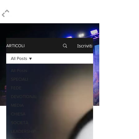
ELPIDIO PEZZELLA
Iscriviti
ARTICOLI
All Posts
All Posts
SPECIALI
FEDE
DEVOTIONAL
MEDIA
CHIESA
SOCIETÀ
LEADERSHIP