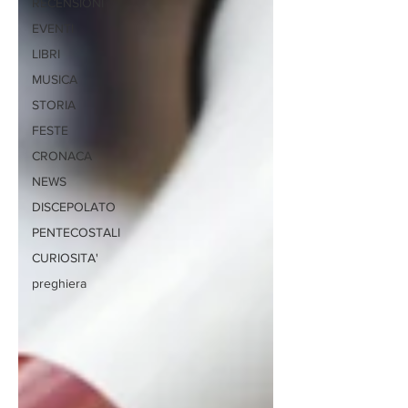
RECENSIONI
EVENTI
LIBRI
MUSICA
STORIA
FESTE
CRONACA
NEWS
DISCEPOLATO
PENTECOSTALI
CURIOSITA'
preghiera