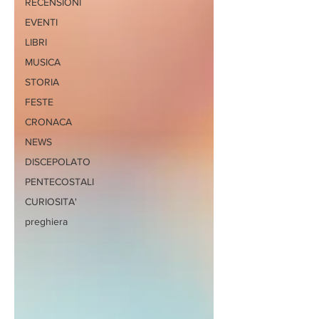
RECENSIONI
EVENTI
LIBRI
MUSICA
STORIA
FESTE
CRONACA
NEWS
DISCEPOLATO
PENTECOSTALI
CURIOSITA'
preghiera