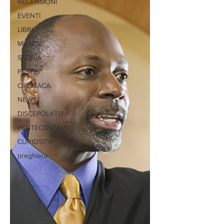
RECENSIONI
EVENTI
LIBRI
MUSICA
STORIA
FESTE
CRONACA
NEWS
DISCEPOLATO
PENTECOSTALI
CURIOSITA'
preghiera