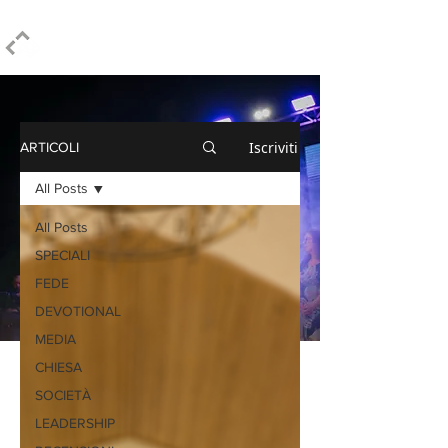
ELPIDIO PEZZELLA
Iscriviti
ARTICOLI
All Posts
All Posts
SPECIALI
FEDE
DEVOTIONAL
MEDIA
CHIESA
SOCIETÀ
LEADERSHIP