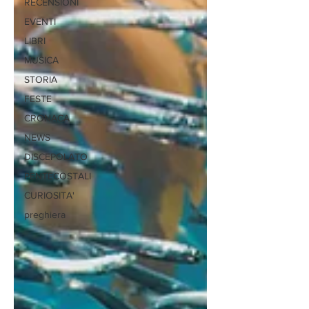
RECENSIONI
EVENTI
LIBRI
MUSICA
STORIA
FESTE
CRONACA
NEWS
DISCEPOLATO
PENTECOSTALI
CURIOSITA'
preghiera