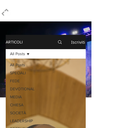
ELPIDIO PEZZELLA
Iscriviti
ARTICOLI
All Posts
All Posts
SPECIALI
FEDE
DEVOTIONAL
MEDIA
CHIESA
SOCIETÀ
LEADERSHIP