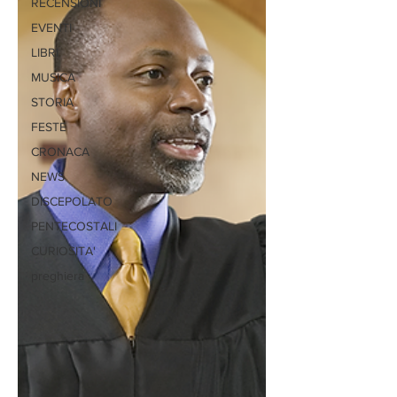
RECENSIONI
EVENTI
LIBRI
MUSICA
STORIA
FESTE
CRONACA
NEWS
DISCEPOLATO
PENTECOSTALI
CURIOSITA'
preghiera