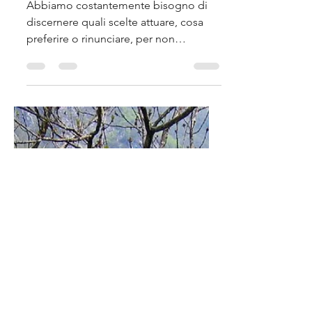
Dio ti parla
Abbiamo costantemente bisogno di
discernere quali scelte attuare, cosa
preferire o rinunciare, per non
commettere errori o percorrere sentieri
lontani dalle vie del Signore. Ed è per
questo che alcuni finiscono facilmente
sballottati o trasportati da chi senza
alcuna remora o timore si fa portavoce
del divino.