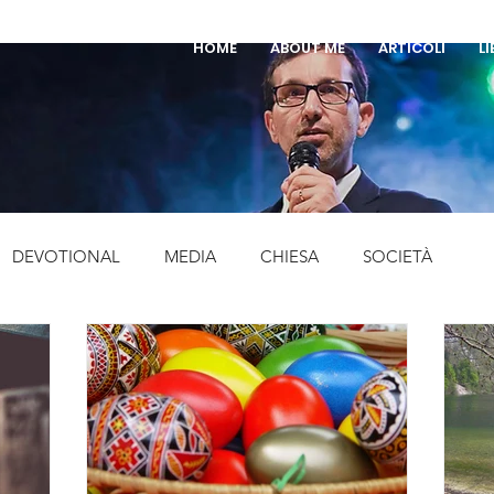
HOME
ABOUT ME
ARTICOLI
LI
DEVOTIONAL
MEDIA
CHIESA
SOCIETÀ
EVENTI
LIBRI
MUSICA
STORIA
FESTE
SCEPOLATO
PENTECOSTALI
CURIOSITA'
preghier