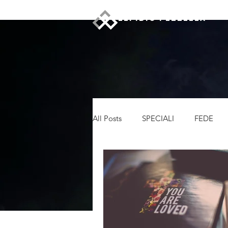
ELPIDIO PEZZELLA
All Posts
SPECIALI
FEDE
LEADERSHIP
RECENSIONI
CRONACA
NEWS
DI