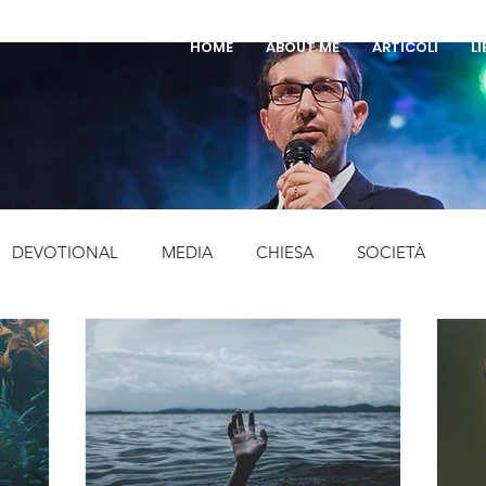
HOME
ABOUT ME
ARTICOLI
LI
DEVOTIONAL
MEDIA
CHIESA
SOCIETÀ
EVENTI
LIBRI
MUSICA
STORIA
FESTE
SCEPOLATO
PENTECOSTALI
CURIOSITA'
preghier