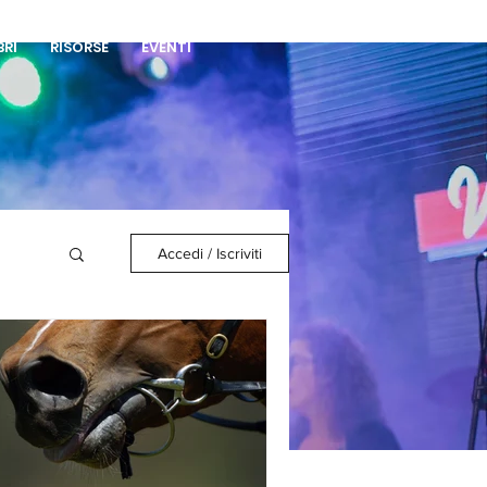
DONA
BRI
RISORSE
EVENTI
Accedi / Iscriviti
a