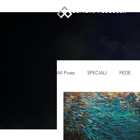
ELPIDIO PEZZELLA
All Posts
SPECIALI
FEDE
LEADERSHIP
RECENSIONI
CRONACA
NEWS
DI