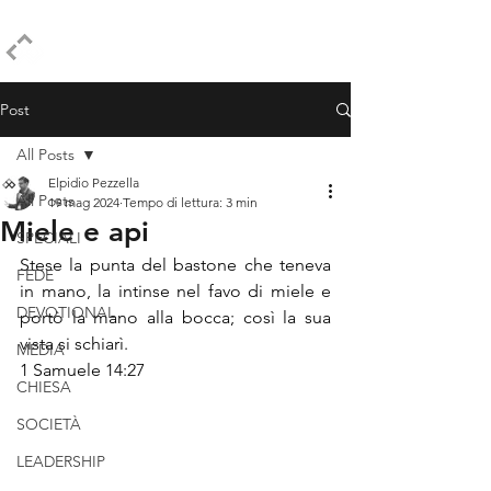
ELPIDIO PEZZELLA
Post
All Posts
Elpidio Pezzella
All Posts
19 mag 2024
Tempo di lettura: 3 min
Miele e api
SPECIALI
Stese la punta del bastone che teneva 
FEDE
in mano, la intinse nel favo di miele e 
DEVOTIONAL
portò la mano alla bocca; così la sua 
vista si schiarì.
MEDIA
1 Samuele 14:27
CHIESA
SOCIETÀ
LEADERSHIP