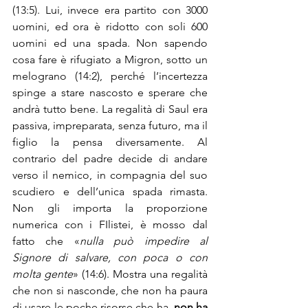
(13:5). Lui, invece era partito con 3000 
uomini, ed ora è ridotto con soli 600 
uomini ed una spada. Non sapendo 
cosa fare è rifugiato a Migron, sotto un 
melograno (14:2), perché l’incertezza 
spinge a stare nascosto e sperare che 
andrà tutto bene. La regalità di Saul era 
passiva, impreparata, senza futuro, ma il 
figlio la pensa diversamente. Al 
contrario del padre decide di andare 
verso il nemico, in compagnia del suo 
scudiero e dell’unica spada rimasta. 
Non gli importa la proporzione 
numerica con i FIlistei, è mosso dal 
fatto che «
nulla può impedire al 
Signore di salvare, con poca o con 
molta gente
» (14:6). Mostra una regalità 
che non si nasconde, che non ha paura 
di usare le poche risorse che ha, 
non ha 