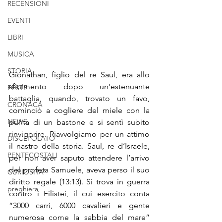
RECENSIONI
EVENTI
LIBRI
MUSICA
STORIA
Gionathan, figlio del re Saul, era allo 
sfinimento dopo un’estenuante 
FESTE
battaglia, quando, trovato un favo, 
CRONACA
cominciò a cogliere del miele con la 
NEWS
punta di un bastone e si sentì subito 
rinvigorire. Riavvolgiamo per un attimo 
DISCEPOLATO
il nastro della storia. Saul, re d’Israele, 
PENTECOSTALI
per non aver saputo attendere l’arrivo 
del profeta Samuele, aveva perso il suo 
CURIOSITA'
diritto regale (13:13). Si trova in guerra 
preghiera
contro i Filistei, il cui esercito conta 
“3000 carri, 6000 cavalieri e gente 
numerosa come la sabbia del mare” 