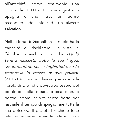
all’antichità, come testimonia una 
pittura del 7.000 a. C. in una grotta in 
Spagna e che ritrae un uomo 
raccogliere del miele da un alveare 
selvatico.
Nella storia di Gionathan, il miele ha la 
capacità di rischiarargli la vista, e 
Giobbe parlando di uno che «
se lo 
teneva nascosto sotto la sua lingua, 
assaporandolo senza inghiottirlo, se lo 
tratteneva in mezzo al suo palato
» 
(20:12-13). Ciò mi lascia pensare alla 
Parola di Dio, che dovrebbe essere del 
continuo nella nostra bocca e sulle 
nostra labbra, sciolta senza fretta per 
lasciarle il tempo di sprigionare tutta la 
sua dolcezza. Il profeta Ezechiele fece 
tale esperienza quando dopo aver 