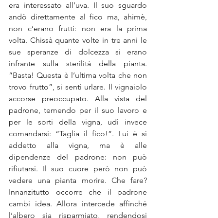
era interessato all’uva. Il suo sguardo 
andò direttamente al fico ma, ahimè, 
non c’erano frutti: non era la prima 
volta. Chissà quante volte in tre anni le 
sue speranze di dolcezza si erano 
infrante sulla sterilità della pianta. 
“Basta! Questa è l’ultima volta che non 
trovo frutto”, si sentì urlare. Il vignaiolo 
accorse preoccupato. Alla vista del 
padrone, temendo per il suo lavoro e 
per le sorti della vigna, udì invece 
comandarsi: “Taglia il fico!”. Lui è sì 
addetto alla vigna, ma è alle 
dipendenze del padrone: non può 
rifiutarsi. Il suo cuore però non può 
vedere una pianta morire. Che fare? 
Innanzitutto occorre che il padrone 
cambi idea. Allora intercede affinché 
l’albero sia risparmiato, rendendosi 