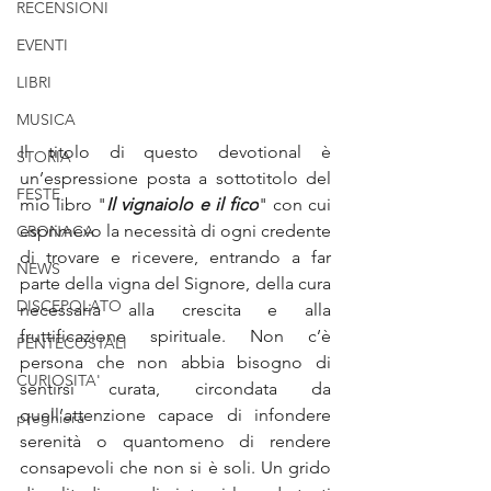
RECENSIONI
EVENTI
LIBRI
MUSICA
Il titolo di questo devotional è 
STORIA
un’espressione posta a sottotitolo del 
FESTE
mio libro "
Il vignaiolo e il fico
" con cui 
esprimevo la necessità di ogni credente 
CRONACA
di trovare e ricevere, entrando a far 
NEWS
parte della vigna del Signore, della cura 
DISCEPOLATO
necessaria alla crescita e alla 
fruttificazione spirituale. Non c’è 
PENTECOSTALI
persona che non abbia bisogno di 
CURIOSITA'
sentirsi curata, circondata da 
quell’attenzione capace di infondere 
preghiera
serenità o quantomeno di rendere 
consapevoli che non si è soli. Un grido 