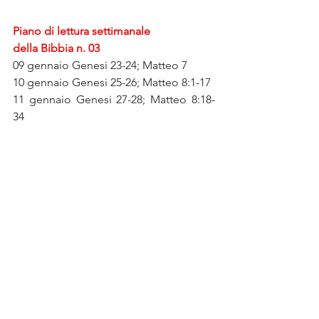
Piano di lettura settimanale 
della Bibbia n. 03
09 gennaio Genesi 23-24; Matteo 7
10 gennaio Genesi 25-26; Matteo 8:1-17
11 gennaio Genesi 27-28; Matteo 8:18-
34
12 gennaio Genesi 29-30; Matteo 9:1-17
13 gennaio Genesi 31-32; Matteo 9:18-
34
14 gennaio Genesi 33-35; Matteo 10:1-
20   
15 gennaio Genesi 36-38; Matteo 10:21-
42
vangelo
cura
parabola
vigna
vignaiolo
fico
letame
counsiling