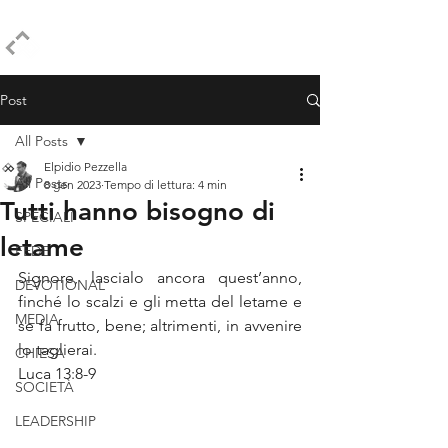
ELPIDIO PEZZELLA
Post
All Posts
Elpidio Pezzella
All Posts
8 gen 2023
Tempo di lettura: 4 min
Tutti hanno bisogno di
SPECIALI
letame
FEDE
Signore, lascialo ancora quest’anno, 
DEVOTIONAL
finché lo scalzi e gli metta del letame e 
MEDIA
se fa frutto, bene; altrimenti, in avvenire 
lo taglierai.
CHIESA
Luca 13:8-9
SOCIETÀ
LEADERSHIP