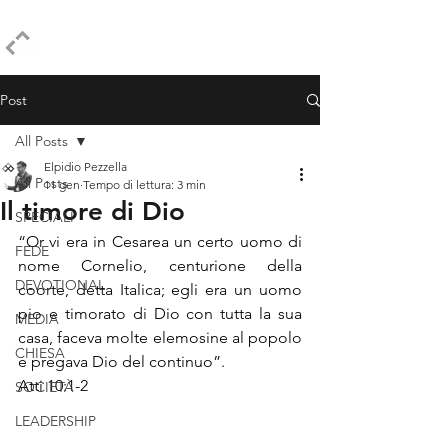
ELPIDIO PEZZELLA
Post
All Posts
Elpidio Pezzella
All Posts
11 gen
Tempo di lettura: 3 min
Il timore di Dio
SPECIALI
“Or vi era in Cesarea un certo uomo di 
FEDE
nome Cornelio, centurione della 
DEVOTIONAL
coorte, detta Italica; egli era un uomo 
pio e timorato di Dio con tutta la sua 
MEDIA
casa, faceva molte elemosine al popolo 
CHIESA
e pregava Dio del continuo”.
Atti 10:1-2
SOCIETÀ
LEADERSHIP