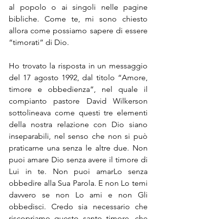
al popolo o ai singoli nelle pagine 
bibliche. Come te, mi sono chiesto 
allora come possiamo sapere di essere 
“timorati” di Dio.
Ho trovato la risposta in un messaggio 
del 17 agosto 1992, dal titolo “Amore, 
timore e obbedienza”, nel quale il 
compianto pastore David Wilkerson 
sottolineava come questi tre elementi 
della nostra relazione con Dio siano 
inseparabili, nel senso che non si può 
praticarne una senza le altre due. Non 
puoi amare Dio senza avere il timore di 
Lui in te. Non puoi amarLo senza 
obbedire alla Sua Parola. E non Lo temi 
davvero se non Lo ami e non Gli 
obbedisci. Credo sia necessario che 
riscopriamo questo santo timore, che 