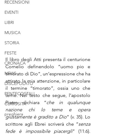
RECENSIONI
EVENTI
LIBRI
MUSICA
STORIA
FESTE
Il libro degli Atti presenta il centurione 
CRONACA
Cornelio definendolo “uomo pio e 
NEWS
timorato di Dio”, un’espressione che ha 
attirato la mia attenzione, in particolare 
DISCEPOLATO
il termine “timorato”, ossia uno che 
PENTECOSTALI
teme. Nel testo che segue, l’apostolo 
Pietro dichiara “
che in qualunque 
CURIOSITA'
nazione chi lo teme e opera 
preghiera
giustamente è gradito a Dio
” (v. 35). Lo 
scrittore agli Ebrei scriverà che “
senza 
fede è impossibile piacergli
” (11:6). 