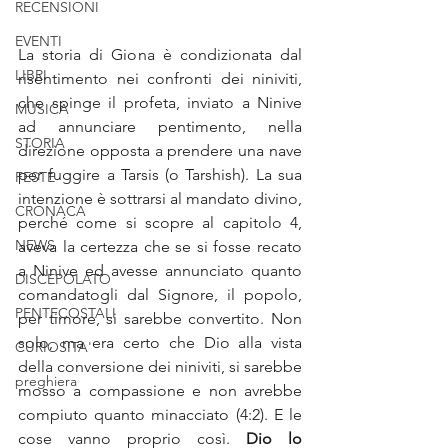
RECENSIONI
EVENTI
La storia di Giona è condizionata dal 
LIBRI
risentimento nei confronti dei niniviti, 
che spinge il profeta, inviato a Ninive 
MUSICA
ad annunciare pentimento, nella 
STORIA
direzione opposta a prendere una nave 
per fuggire a Tarsis (o Tarshish). La sua 
FESTE
intenzione è sottrarsi al mandato divino, 
CRONACA
perché come si scopre al capitolo 4, 
NEWS
aveva la certezza che se si fosse recato 
a Ninive ed avesse annunciato quanto 
DISCEPOLATO
comandatogli dal Signore, il popolo, 
PENTECOSTALI
per timore, si sarebbe convertito. Non 
solo, ma era certo che Dio alla vista 
CURIOSITA'
della conversione dei niniviti, si sarebbe 
preghiera
mosso a compassione e non avrebbe 
compiuto quanto minacciato (4:2). E le 
cose vanno proprio così. 
Dio lo 