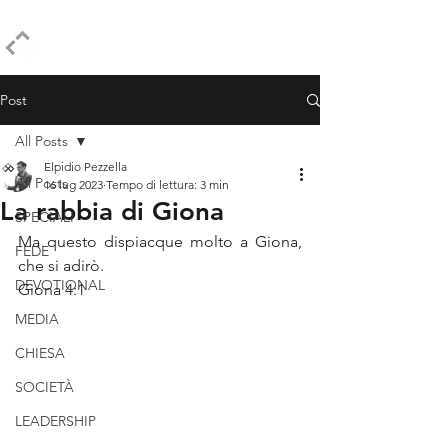
ELPIDIO PEZZELLA
Post
All Posts
Elpidio Pezzella
All Posts
16 lug 2023
Tempo di lettura: 3 min
La rabbia di Giona
SPECIALI
Ma questo dispiacque molto a Giona, 
FEDE
che si adirò.
DEVOTIONAL
Giona 4:1
MEDIA
CHIESA
SOCIETÀ
LEADERSHIP