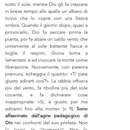
sotto il sole, mentre Dio gli fa crescere 
in breve tempo alle spalle un albero di 
ricino che lo copre con una fresca 
ombra. Quando il giorno dopo, quasi a 
provocarlo, Dio fa seccare prima la 
pianta, poi fa alzare un caldo vento che 
unitamente al sole battente fiacca e 
toglie il respiro, Giona torna a 
lamentarsi e ad invocare la morte come 
liberazione. Nuovamente, con paterna 
premura, echeggia il quesito: «Ti pare 
giusto adirarti così?». La rabbia offusca 
più del vento, fa ribollire più del sole 
cocente, e fa dichiarare cose 
inappropriate: «Sì, è giusto per me 
adirarmi fino alla morte» (v. 9). 
Sono 
affascinato dall’agire pedagogico di 
Dio 
nei confronti del suo profeta. Non 
lo lascia, lo “tormenta”. Non lo 